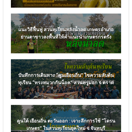
แนะวิธีฟื้นฟู สวนทุเรียนหลังน้ำลด เกษตรอำเภอ
ย่านตาขาวลงพื้นที่ให้คำแนะนำเกษตรกรตรัง
บันทึกการเดินทาง “คูนเยือนถิ่น” ไขความลับต้น
ทุเรียน “ทรงหมวกกันน็อค” สวนครูม่อก จ.ตราด
คูนใต้ เยือนถิ่น ตะวันออก : เจาะลึกการใช้ “โดรน
เกษตร” ในสวนทุเรียนยุคใหม่ จ.จันทบุรี