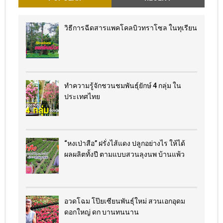
วิธีการฉีดสารแพคโคลบิวทราโซล ในทุเรียน
ทำความรู้จักชวนชมพันธุ์ยักษ์ 4 กลุ่ม ใน
ประเทศไทย
“หงเป่าสือ” ฝรั่งไส้แดง​ ปลูกอย่างไร​ ให้ได้
ผลผลิตทั้งปี ตามแบบสวนลุงนพ บ้านแพ้ว
อวดโฉม โป๊ยเซียนพันธุ์ใหม่ สวนเอกอุดม
ดอกใหญ่ ดก บานทนนาน