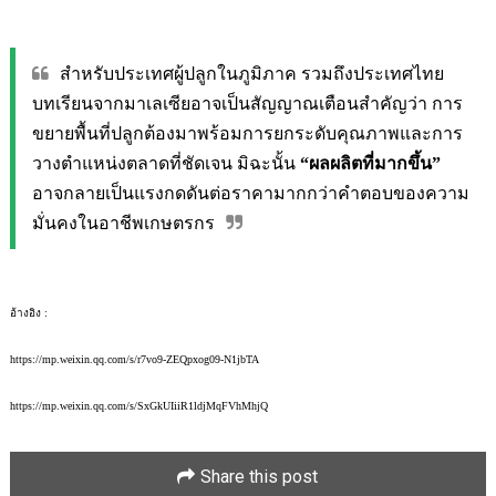
สำหรับประเทศผู้ปลูกในภูมิภาค รวมถึงประเทศไทย 
บทเรียนจากมาเลเซียอาจเป็นสัญญาณเตือนสำคัญว่า การ
ขยายพื้นที่ปลูกต้องมาพร้อมการยกระดับคุณภาพและการ
วางตำแหน่งตลาดที่ชัดเจน มิฉะนั้น 
“ผลผลิตที่มากขึ้น”
อาจกลายเป็นแรงกดดันต่อราคามากกว่าคำตอบของความ
มั่นคงในอาชีพเกษตรกร
อ้างอิง :
https://mp.weixin.qq.com/s/r7vo9-ZEQpxog09-N1jbTA
https://mp.weixin.qq.com/s/SxGkUIiiR1ldjMqFVhMhjQ
Share this post