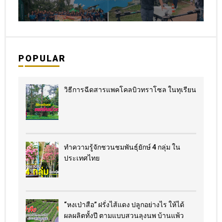
POPULAR
วิธีการฉีดสารแพคโคลบิวทราโซล ในทุเรียน
ทำความรู้จักชวนชมพันธุ์ยักษ์ 4 กลุ่ม ใน
ประเทศไทย
“หงเป่าสือ” ฝรั่งไส้แดง​ ปลูกอย่างไร​ ให้ได้
ผลผลิตทั้งปี ตามแบบสวนลุงนพ บ้านแพ้ว