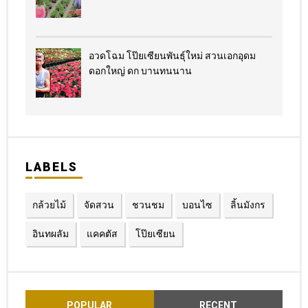
อวดโฉม โป๊ยเซียนพันธุ์ใหม่ สวนเอกอุดม
ดอกใหญ่ ดก บานทนนาน
LABELS
กล้วยไม้
จัดสวน
ชวนชม
บอนไซ
ลิ้นมังกร
อินทผลัม
แคคตัส
โป๊ยเซียน
POPULAR
RECENT