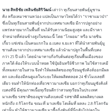
นาย สิทธิชัย เพลินชัยสิริวัฒน์
เล่าว่า
ทุเรียนสายพันธุ์
มูซาน
คิง
หรือเหมาซานหว่อง แปลเป็นภาษาไทยได้ว่า "ราชาแมวป่า"
ซึ่งเป็นทุเรียนสายพันธุ์จากประเทศมาเลเซีย มีการปลูกอย่าง
แพร่หลายมากในพื้นที่ จนได้รับความนิยมสูงสุด และมีราคา
จำหน่ายที่ค่อนข้างสูงในขณะนี้ โดย "โกผอม" หรือ นายซิน
เกี้ยว แซ่เซ่น เป็นคนแรกใน
อ.เบตง
จ.ยะลา
ที่ได้นำสายพันธุ์มู
ซานคิงมาจากประเทศมาเลเซีย แล้วนำมาปลูกในพื้นที่เบตง
กว่า 25 ปี แล้ว โดยนำมาทาบกิ่งกับต้นต่อทุเรียนพื้นเมืองของ
ภาคใต้ ต้องให้ระบบน้ำหยด ใช้ปุ๋ยอินทรีย์ชีวภาพ ไม่ใช้สารเคมี
ทั้งหมดภายในสวน จึงทำให้ผลผลิตของทุเรียนมูซังคิงส์ออกมีผล
ดก และต้องมีคนดูแลในระยะให้ผลผลิตตลอด 24 ชั่วโมงเลยที
เดียว จนทำให้นักท่องเที่ยวชาวมาเลเซีย บอกว่าทุเรียนมูซังคิงส์
เบตงที่นี่ มีคุณภาพเนื้อทุเรียนดีกว่าสวนทุเรียนในประเทศ
มาเลเซีย รสชาติของ
มูซานคิง
เบตงมี รสชาติดี ผลผลิตบางผล
หนักถึง 4 กิโลกรัม ขณะที่ มาเลเซีย โตเต็มที่ ผลละ 2.8 กิโลกรัม
เท่านั้น ทำให้ชาวมาเลเซีย มาซื้อกิ่งพันธุ์ที่นี่กลับไปปลูกใน