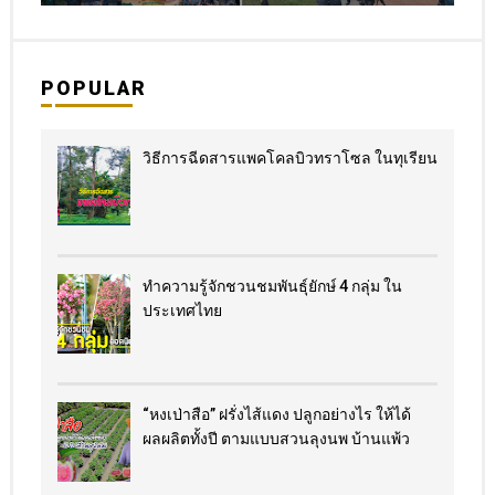
POPULAR
วิธีการฉีดสารแพคโคลบิวทราโซล ในทุเรียน
ทำความรู้จักชวนชมพันธุ์ยักษ์ 4 กลุ่ม ใน
ประเทศไทย
“หงเป่าสือ” ฝรั่งไส้แดง​ ปลูกอย่างไร​ ให้ได้
ผลผลิตทั้งปี ตามแบบสวนลุงนพ บ้านแพ้ว