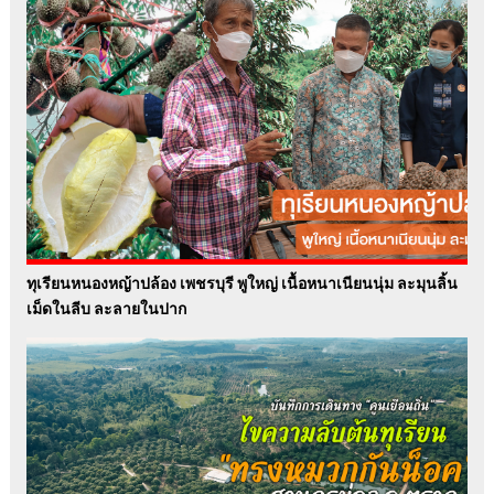
ทุเรียนหนองหญ้าปล้อง เพชรบุรี พูใหญ่ เนื้อหนาเนียนนุ่ม ละมุนลิ้น
เม็ดในลีบ ละลายในปาก