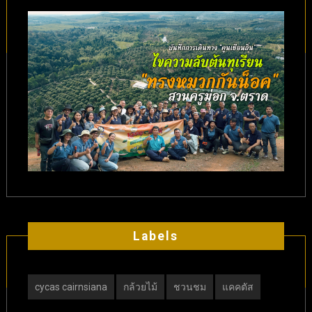
Labels
cycas cairnsiana
กล้วยไม้
ชวนชม
แคคตัส