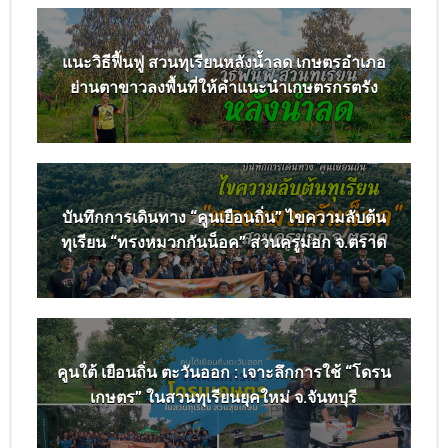
แนะวิธีฟื้นฟู สวนทุเรียนหลังน้ำลด เกษตรอำเภอ
ย่านตาขาวลงพื้นที่ให้คำแนะนำเกษตรกรตรัง
บันทึกการเดินทาง “คูนเยือนถิ่น” ไขความลับต้น
ทุเรียน “ทรงหมวกกันน็อค” สวนครูม่อก จ.ตราด
คูนใต้ เยือนถิ่น ตะวันออก : เจาะลึกการใช้ “โดรน
เกษตร” ในสวนทุเรียนยุคใหม่ จ.จันทบุรี