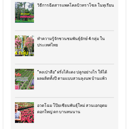
วิธีการฉีดสารแพคโคลบิวทราโซล ในทุเรียน
ทำความรู้จักชวนชมพันธุ์ยักษ์ 4 กลุ่ม ใน
ประเทศไทย
“หงเป่าสือ” ฝรั่งไส้แดง​ ปลูกอย่างไร​ ให้ได้
ผลผลิตทั้งปี ตามแบบสวนลุงนพ บ้านแพ้ว
อวดโฉม โป๊ยเซียนพันธุ์ใหม่ สวนเอกอุดม
ดอกใหญ่ ดก บานทนนาน