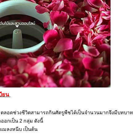
บียน
ว ตลอดช่วงชีวิตสามารถกินศัตรูพืชได้เป็นจำนวนมากจึงมีบทบาท
้ำออกเป็น
2
กลุ่ม ดังนี้
 แมลงหนีบ เป็นต้น