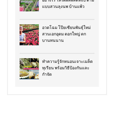
อย่างไร​ ให้ได้ผลผลิตทั้งปี ตาม
แบบสวนลุงนพ บ้านแพ้ว
อวดโฉม โป๊ยเซียนพันธุ์ใหม่
สวนเอกอุดม ดอกใหญ่ ดก
บานทนนาน
ทำความรู้จักหนอนเจาะเมล็ด
ทุเรียน พร้อมวิธีป้องกันและ
กำจัด