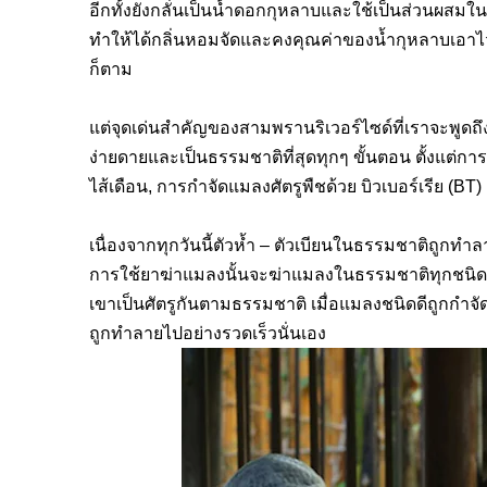
อีกทั้งยังกลั่นเป็นน้ำดอกกุหลาบและใช้เป็นส่วนผสม
ทำให้ได้กลิ่นหอมจัดและคงคุณค่าของน้ำกุหลาบเอาไว
ก็ตาม
แต่จุดเด่นสำคัญของสามพรานริเวอร์ไซด์ที่เราจะพูดถ
ง่ายดายและเป็นธรรมชาติที่สุดทุกๆ
ขั้นตอน
ตั้งแต่การ
ไส้เดือน
,
การกำจัดแมลงศัตรูพืชด้วย
บิวเบอร์เรีย
(BT)
เนื่องจากทุกวันนี้ตัวห้ำ – ตัวเบียนในธรรมชาติถู
การใช้ยาฆ่าแมลงนั้นจะฆ่าแมลงในธรรมชาติทุกชนิด ทั
เขาเป็นศัตรูกันตามธรรมชาติ เมื่อแมลงชนิดดีถูกกำจัด
ถูกทำลายไปอย่างรวดเร็วนั่นเอง