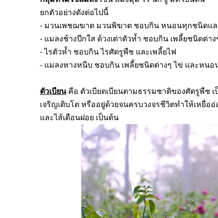
ยกตัวอย่างดังต่อไปนี้
-
มวนเพชฌฆาต มวนพิฆาต ชอบกิน หนอนทุกชนิดและแม
-
แมลงช้างปีกใส ด้วงเต่าตัวห้ำ ชอบกิน เพลี้ยชนิดต่า
-
ไรตัวห้ำ ชอบกิน ไรศัตรูพืช และเพลี้ยไฟ
-
แมลงหางหนีบ ชอบกิน เพลี้ยชนิดต่างๆ ไข่ และหนอนศั
ตัวเบียน
คือ ตัวเบียดเบียนตามธรรมชาติของศัตรูพืช เป็น
เจริญเติบโต หรืออยู่ด้วยจนครบวงจรชีวิตทำให้เหยื่ออ่
และไส้เดือนฝอย เป็นต้น