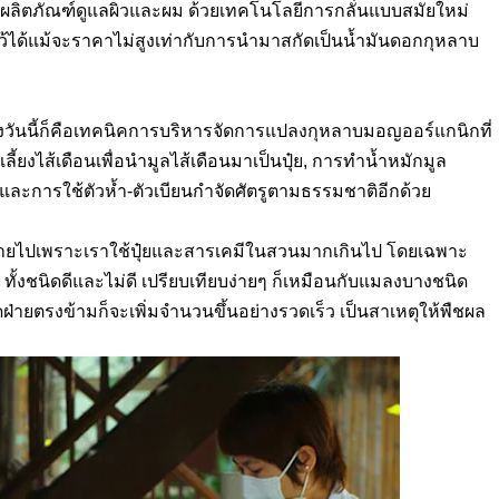
ในผลิตภัณฑ์ดูแลผิวและผม
ด้วยเทคโนโลยีการกลั่นแบบสมัยใหม่
้ได้แม้จะราคาไม่สูงเท่ากับการนำมาสกัดเป็นน้ำมันดอกกุหลาบ
ึงวันนี้ก็คือเทคนิคการบริหารจัดการแปลงกุหลาบมอญออร์แกนิกที่
เลี้ยงไส้เดือนเพื่อนำมูลไส้เดือนมาเป็นปุ๋ย
,
การทำน้ำหมักมูล
และการใช้ตัวห้ำ
-
ตัวเบียนกำจัดศัตรูตามธรรมชาติอีกด้วย
กทำลายไปเพราะเราใช้ปุ๋ยและสารเคมีในสวนมากเกินไป โดยเฉพาะ
้งชนิดดีและไม่ดี เปรียบเทียบง่ายๆ ก็เหมือนกับแมลงบางชนิด
ฝ่ายตรงข้ามก็จะเพิ่มจำนวนขึ้นอย่างรวดเร็ว เป็นสาเหตุให้พืชผล