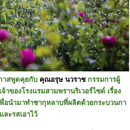
กาสพูดคุยกับ
คุณอรุษ
นวราช
กรรมการผู้
เจ้าของ
โรงแรมสามพรานริเวอร์ไซด์
เรื่อง
เพื่อนำมาทำชากุหลาบที่ผลิตด้วยกระบวนกา
สีและรสเอาไว้