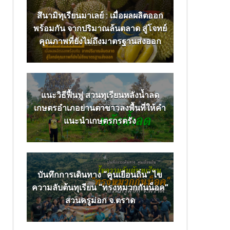
สึนามิทุเรียนมาเลย์ : เมื่อผลผลิตออก
พร้อมกัน จากปริมาณล้นตลาด สู่โจทย์
คุณภาพที่ยังไม่ถึงมาตรฐานส่งออก
แนะวิธีฟื้นฟู สวนทุเรียนหลังน้ำลด
เกษตรอำเภอย่านตาขาวลงพื้นที่ให้คำ
แนะนำเกษตรกรตรัง
บันทึกการเดินทาง “คูนเยือนถิ่น” ไข
ความลับต้นทุเรียน “ทรงหมวกกันน็อค”
สวนครูม่อก จ.ตราด