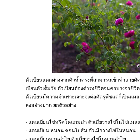
ตัวเบียนแตกต่างจากตัวห้ำตรงที่สามารถเข้าทำลายศัตรูพ
เบียนตัวเต็มวัย ตัวเบียนต้องดำรงชีวิตจนครบวงจรชีวิต
ตัวเบียนมีความจำเพาะเจาะจงต่อศัตรูพืชแต่ก็เป็นแ
ลงอย่างมาก ยกตัวอย่าง
-
แตนเบียนไข่ทริคโคแกมม่า ตัวเมียวางไข่ในไข่แมลง
-
แตนเบียน หนอน ชอนใบส้ม ตัวเมียวางไข่ในหนอน
-
แตนเบียนมวนลำไย ตัวเมียวางไข่ในมวนลำไย