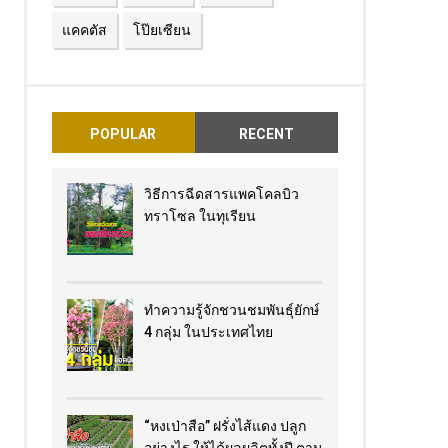
แคคตัส
โป๊ยเซียน
POPULAR
RECENT
วิธีการฉีดสารแพคโคลบิว
ทราโซล ในทุเรียน
ทำความรู้จักชวนชมพันธุ์ยักษ์
4 กลุ่ม ในประเทศไทย
“หงเป่าสือ” ฝรั่งไส้แดง​ ปลูก