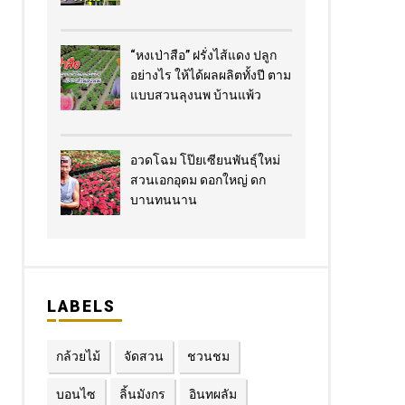
“หงเป่าสือ” ฝรั่งไส้แดง​ ปลูก
อย่างไร​ ให้ได้ผลผลิตทั้งปี ตาม
แบบสวนลุงนพ บ้านแพ้ว
อวดโฉม โป๊ยเซียนพันธุ์ใหม่
สวนเอกอุดม ดอกใหญ่ ดก
บานทนนาน
LABELS
กล้วยไม้
จัดสวน
ชวนชม
บอนไซ
ลิ้นมังกร
อินทผลัม