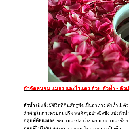
กำจัดหนอน
แมลง
และไรแดง
ด้วย ตัวห้ำ - ตัวเ
ตัวห้ำ
เป็นสิ่งมีชีวิตที่กินศัตรูพืชเป็นอาหาร ตัวห้ำ
1
ตั
สำคัญในการควบคุมปริมาณศัตรูอย่างยิ่งซึ่ง แบ่งตัวห
กลุ่มที่เป็นแมลง
เช่น แมลงปอ ด้วงเต่า มวน แมลงช้าง
กลุ่มที่ไม่ใช่แมลง
เช่น แมงมุม ไร นก งู มด เป็นต้น