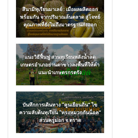
สึนามิทุเรียนมาเลย์ : เมื่อผลผลิตออก
พร้อมกัน จากปริมาณล้นตลาด สู่โจทย์
คุณภาพที่ยังไม่ถึงมาตรฐานส่งออก
แนะวิธีฟื้นฟู สวนทุเรียนหลังน้ำลด
เกษตรอำเภอย่านตาขาวลงพื้นที่ให้คำ
แนะนำเกษตรกรตรัง
บันทึกการเดินทาง “คูนเยือนถิ่น” ไข
ความลับต้นทุเรียน “ทรงหมวกกันน็อค”
สวนครูม่อก จ.ตราด