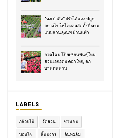
“หงเป่าสือ” ฝรั่งไส้แดง​ ปลูก
อย่างไร​ ให้ได้ผลผลิตทั้งปี ตาม
แบบสวนลุงนพ บ้านแพ้ว
อวดโฉม โป๊ยเซียนพันธุ์ใหม่
สวนเอกอุดม ดอกใหญ่ ดก
บานทนนาน
LABELS
กล้วยไม้
จัดสวน
ชวนชม
บอนไซ
ลิ้นมังกร
อินทผลัม