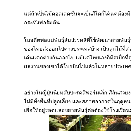
แต่ถ้าเป็นไม้คอลเลคชั่นจะเป็นสีใดก็ได้แต่ต้
กระทั่งฟอร์มต้น
ในอดีตพ่อแม่พันธุ์สับปะรดสีที่ใช้พัฒนาสายพัน
ของไทยส่งออกไปต่างประเทศบ้าง เป็นลูกไม้ท
เด่นแตกต่างกันออกไป แม้แต่ไทยเองก็มีสเป็กที่ถ
ผลงานของเขาได้โบยบินไปแล้วในหลายประเท
อย่างในญี่ปุ่นนิยมสับปะรดสีฟอร์มเล็ก สีสันสวย
ไม่มีทั้งพื้นที่ปลูกเลี้ยง และสภาพอากาศในฤดูห
เพื่อให้อยู่รอดและขยายพันธุ์ต่อต้องใช้โรงเรือน