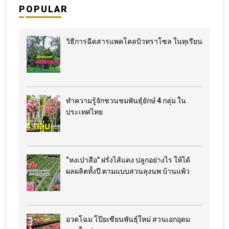
POPULAR
วิธีการฉีดสารแพคโคลบิวทราโซล ในทุเรียน
ทำความรู้จักชวนชมพันธุ์ยักษ์ 4 กลุ่ม ใน
ประเทศไทย
“หงเป่าสือ” ฝรั่งไส้แดง​ ปลูกอย่างไร​ ให้ได้
ผลผลิตทั้งปี ตามแบบสวนลุงนพ บ้านแพ้ว
อวดโฉม โป๊ยเซียนพันธุ์ใหม่ สวนเอกอุดม