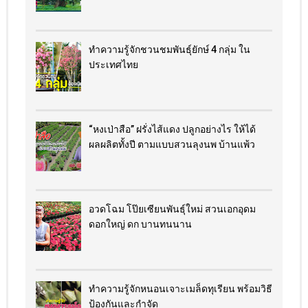
ทำความรู้จักชวนชมพันธุ์ยักษ์ 4 กลุ่ม ใน
ประเทศไทย
“หงเป่าสือ” ฝรั่งไส้แดง​ ปลูกอย่างไร​ ให้ได้
ผลผลิตทั้งปี ตามแบบสวนลุงนพ บ้านแพ้ว
อวดโฉม โป๊ยเซียนพันธุ์ใหม่ สวนเอกอุดม
ดอกใหญ่ ดก บานทนนาน
ทำความรู้จักหนอนเจาะเมล็ดทุเรียน พร้อมวิธี
ป้องกันและกำจัด