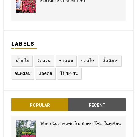
ดอกใหญ่ ดก บานทนนาน
LABELS
กล้วยไม้
จัดสวน
ชวนชม
บอนไซ
ลิ้นมังกร
อินทผลัม
แคคตัส
โป๊ยเซียน
POPULAR
RECENT
วิธีการฉีดสารแพคโคลบิวทราโซล ในทุเรียน