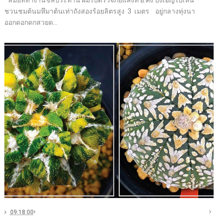
“ สมัยที่ทำงานชลประทาน ผมไปตรวจภัยแล้งที่ อ.คง บังเอิญไปเห็น
ชวนชมต้นมหึมาต้นเท่าถังสองร้อยลิตรสูง 3 เมตร อยู่กลางทุ่งนา
ออกดอกดกสวยด...
09:18:00