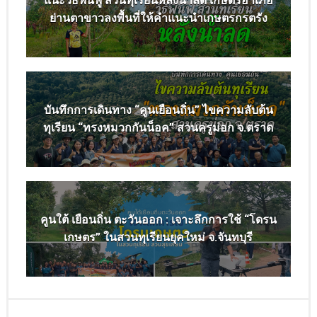
แนะวิธีฟื้นฟู สวนทุเรียนหลังน้ำลด เกษตรอำเภอ
ย่านตาขาวลงพื้นที่ให้คำแนะนำเกษตรกรตรัง
บันทึกการเดินทาง “คูนเยือนถิ่น” ไขความลับต้น
ทุเรียน “ทรงหมวกกันน็อค” สวนครูม่อก จ.ตราด
คูนใต้ เยือนถิ่น ตะวันออก : เจาะลึกการใช้ “โดรน
เกษตร” ในสวนทุเรียนยุคใหม่ จ.จันทบุรี