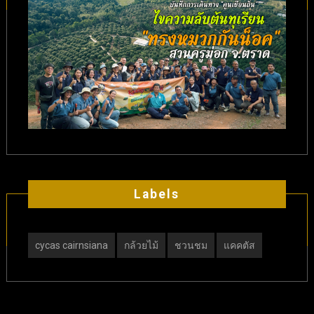
Labels
cycas cairnsiana
กล้วยไม้
ชวนชม
แคคตัส