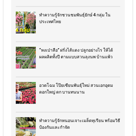
ทำความรู้จักชวนชมพันธุ์ยักษ์ 4 กลุ่ม ใน
ประเทศไทย
“หงเป่าสือ” ฝรั่งไส้แดง​ ปลูกอย่างไร​ ให้ได้
ผลผลิตทั้งปี ตามแบบสวนลุงนพ บ้านแพ้ว
อวดโฉม โป๊ยเซียนพันธุ์ใหม่ สวนเอกอุดม
ดอกใหญ่ ดก บานทนนาน
ทำความรู้จักหนอนเจาะเมล็ดทุเรียน พร้อมวิธี
ป้องกันและกำจัด