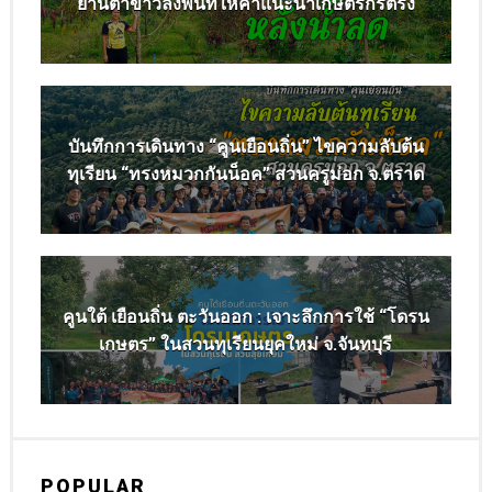
ย่านตาขาวลงพื้นที่ให้คำแนะนำเกษตรกรตรัง
บันทึกการเดินทาง “คูนเยือนถิ่น” ไขความลับต้น
ทุเรียน “ทรงหมวกกันน็อค” สวนครูม่อก จ.ตราด
คูนใต้ เยือนถิ่น ตะวันออก : เจาะลึกการใช้ “โดรน
เกษตร” ในสวนทุเรียนยุคใหม่ จ.จันทบุรี
POPULAR