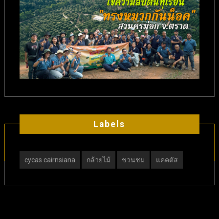
Labels
cycas cairnsiana
กล้วยไม้
ชวนชม
แคคตัส