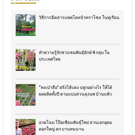
วิธีการฉีดสารแพคโคลบิวทราโซล ในทุเรียน
ทำความรู้จักชวนชมพันธุ์ยักษ์ 4 กลุ่ม ใน
ประเทศไทย
“หงเป่าสือ” ฝรั่งไส้แดง​ ปลูกอย่างไร​ ให้ได้
ผลผลิตทั้งปี ตามแบบสวนลุงนพ บ้านแพ้ว
อวดโฉม โป๊ยเซียนพันธุ์ใหม่ สวนเอกอุดม
ดอกใหญ่ ดก บานทนนาน