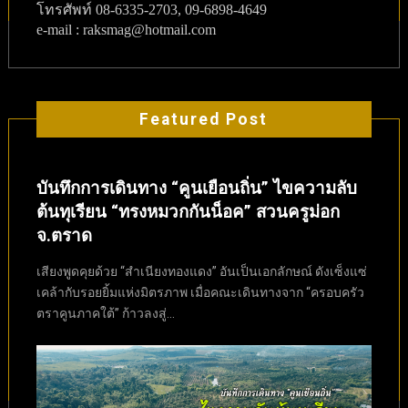
โทรศัพท์
08-6335-2703, 09-6898-4649
e-mail : raksmag@hotmail.com
Featured Post
บันทึกการเดินทาง “คูนเยือนถิ่น” ไขความลับ
ต้นทุเรียน “ทรงหมวกกันน็อค” สวนครูม่อก
จ.ตราด
เสียงพูดคุยด้วย “สำเนียงทองแดง” อันเป็นเอกลักษณ์ ดังเซ็งแซ่
เคล้ากับรอยยิ้มแห่งมิตรภาพ เมื่อคณะเดินทางจาก “ครอบครัว
ตราคูนภาคใต้” ก้าวลงสู่...