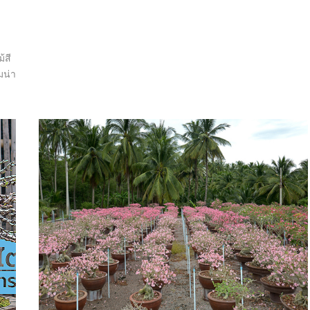
้สี
มน่า