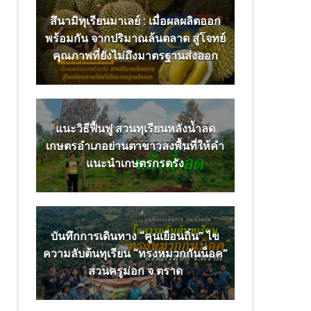
สึนามิทุเรียนมาเลย์ : เมื่อผลผลิตออก
พร้อมกัน จากปริมาณล้นตลาด สู่โจทย์
คุณภาพที่ยังไม่ถึงมาตรฐานส่งออก
แนะวิธีฟื้นฟู สวนทุเรียนหลังน้ำลด
เกษตรอำเภอย่านตาขาวลงพื้นที่ให้คำ
แนะนำเกษตรกรตรัง
บันทึกการเดินทาง “คูนเยือนถิ่น” ไข
ความลับต้นทุเรียน “ทรงหมวกกันน็อค”
สวนครูม่อก จ.ตราด