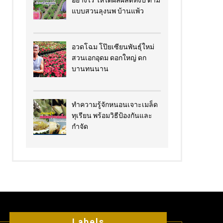
อย่างไร​ ให้ได้ผลผลิตทั้งปี ตาม
แบบสวนลุงนพ บ้านแพ้ว
อวดโฉม โป๊ยเซียนพันธุ์ใหม่
สวนเอกอุดม ดอกใหญ่ ดก
บานทนนาน
ทำความรู้จักหนอนเจาะเมล็ด
ทุเรียน พร้อมวิธีป้องกันและ
กำจัด
Labels