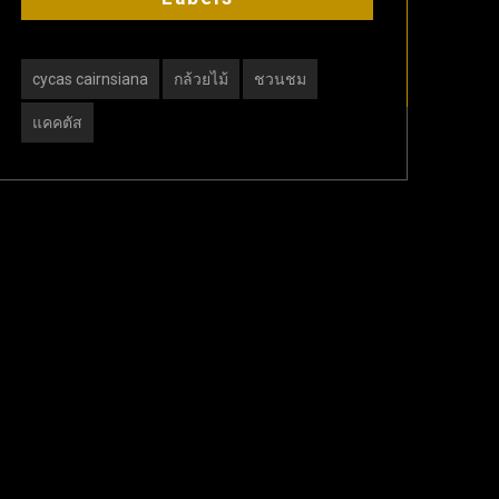
cycas cairnsiana
กล้วยไม้
ชวนชม
แคคตัส