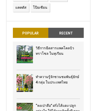
แคคตัส
โป๊ยเซียน
POPULAR
RECENT
วิธีการฉีดสารแพคโคลบิว
ทราโซล ในทุเรียน
ทำความรู้จักชวนชมพันธุ์ยักษ์
4 กลุ่ม ในประเทศไทย
“หงเป่าสือ” ฝรั่งไส้แดง​ ปลูก