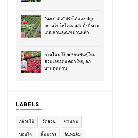
“หงเป่าสือ” ฝรั่งไส้แดง​ ปลูก
อย่างไร​ ให้ได้ผลผลิตทั้งปี ตาม
แบบสวนลุงนพ บ้านแพ้ว
อวดโฉม โป๊ยเซียนพันธุ์ใหม่
สวนเอกอุดม ดอกใหญ่ ดก
บานทนนาน
LABELS
กล้วยไม้
จัดสวน
ชวนชม
บอนไซ
ลิ้นมังกร
อินทผลัม