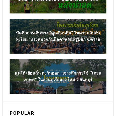
บันทึกการเดินทาง “คูนเยือนถิ่น” ไขความลับต้น
ทุเรียน “ทรงหมวกกันน็อค” สวนครูม่อก จ.ตราด
คูนใต้ เยือนถิ่น ตะวันออก : เจาะลึกการใช้ “โดรน
เกษตร” ในสวนทุเรียนยุคใหม่ จ.จันทบุรี
POPULAR