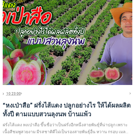
10:23:00
“หงเป่าสือ” ฝรั่งไส้แดง​ ปลูกอย่างไร​ ให้ได้ผลผลิต
ทั้งปี ตามแบบสวนลุงนพ บ้านแพ้ว
ฝรั่งไส้แดง หงเป่าสือ ขึ้นชื่อว่าเป็นฝรั่งอีกหนึ่งสายพันธุ์ที่น่าปลูก เพราะ
เนื้อสีชมพูสวยงาม มีรสชาติดีไม่เป็นรองสายพันธุ์อื่น หวาน กรอบ เมล...