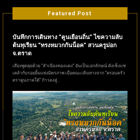
Featured Post
บันทึกการเดินทาง “คูนเยือนถิ่น” ไขความลับ
ต้นทุเรียน “ทรงหมวกกันน็อค” สวนครูม่อก
จ.ตราด
เสียงพูดคุยด้วย “สำเนียงทองแดง” อันเป็นเอกลักษณ์ ดังเซ็งแซ่
เคล้ากับรอยยิ้มแห่งมิตรภาพ เมื่อคณะเดินทางจาก “ครอบครัว
ตราคูนภาคใต้” ก้าวลงสู่...