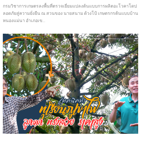
กรมวิชาการเกษตรลงพื้นที่ตรวจเยี่ยมแปลงต้นแบบการผลิตอะโวคาโดป
ลอดภัยสู่ความยั่งยืน ณ สวนของ นายสนาม ด้วงโป้ เกษตรกรต้นแบบบ้าน
หนองแม่นา อำเภอเข...